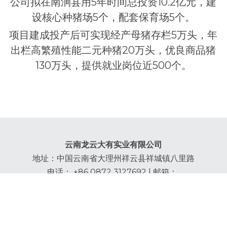
公司拟在南涧县用5年时间总投资10.2亿元，建
设核心种猪场5个，配套保育场5个。
项目建成投产后可实现经产母猪存栏5万头，年
出栏高繁殖性能二元种猪20万头，优良商品猪
130万头，提供就业岗位近500个。
云南龙云大有实业有限公司
地址：中国云南省大理州祥云县祥城镇八里路
电话： +86 0872 3127692 | 邮箱： 
info@longyunfoods.com
滇公网安备53292302000051号
滇ICP备2022000175号-1