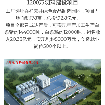
1200万羽鸡建设项目
蘑菇制品
工厂选址在祥云县绿色食品制造园区，项目占
ENGLISH
地面积178亩，总投资2.8亿元。       
项目全部建成达产后，可实现年产加工生产白
条猪肉144000吨，白条鸡肉12000吨，销售收
入20.38亿元，实现利税5000万元，创造就业
岗位500个以上。