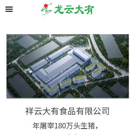
首页
种植
养殖
加工
产品
品质管理
慢烤番茄
脱水蔬菜
在建项目
祥云大有食品有限公司
烧烤果蔬
公司动态
年屠宰180万头生猪，
即食食品
联系我们