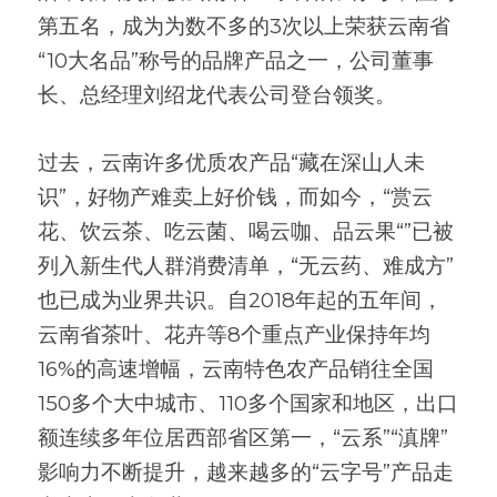
第五名，成为为数不多的3次以上荣获云南省
“10大名品”称号的品牌产品之一，公司董事
长、总经理刘绍龙代表公司登台领奖。
过去，云南许多优质农产品“藏在深山人未
识”，好物产难卖上好价钱，而如今，“赏云
花、饮云茶、吃云菌、喝云咖、品云果“”已被
列入新生代人群消费清单，“无云药、难成方”
也已成为业界共识。自2018年起的五年间，
云南省茶叶、花卉等8个重点产业保持年均
16%的高速增幅，云南特色农产品销往全国
150多个大中城市、110多个国家和地区，出口
额连续多年位居西部省区第一，“云系”“滇牌”
影响力不断提升，越来越多的“云字号”产品走