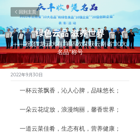
回到主页
绿色云品
滋养世界
——祝贺“龙云大有”第四次荣获云南省“10大
名品”称号
2022年9月30日
一杯云茶飘香，沁人心脾，品味悠长；
一朵云花绽放，浪漫绚丽，馨香世界；
一道云菜佳肴，生态有机，营养健康；